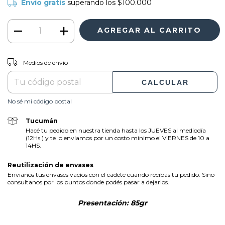
Envío gratis
superando los
$100.000
CAMBIAR CP
Entregas para el CP:
Medios de envío
CALCULAR
No sé mi código postal
Tucumán
Hacé tu pedido en nuestra tienda hasta los JUEVES al mediodía
(12Hs.) y te lo enviamos por un costo mínimo el VIERNES de 10 a
14HS.
Reutilización de envases
Envianos tus envases vacíos con el cadete cuando recibas tu pedido. Sino
consultanos por los puntos donde podés pasar a dejarlos.
Presentación: 85gr