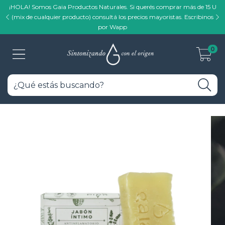
¡HOLA! Somos Gaia Productos Naturales. Si querés comprar más de 15 U
(mix de cualquier producto) consultá los precios mayoristas. Escribinos
por Wapp
0