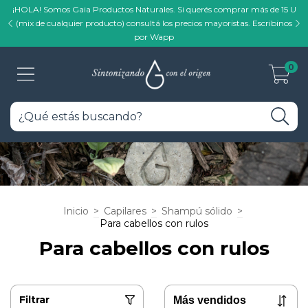
¡HOLA! Somos Gaia Productos Naturales. Si querés comprar más de 15 U
(mix de cualquier producto) consultá los precios mayoristas. Escribinos
por Wapp
0
Inicio
>
Capilares
>
Shampú sólido
>
Para cabellos con rulos
Para cabellos con rulos
Filtrar