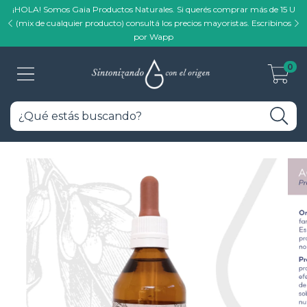
¡HOLA! Somos Gaia Productos Naturales. Si querés comprar más de 15 U
(mix de cualquier producto) consultá los precios mayoristas. Escribinos
por Wapp
0