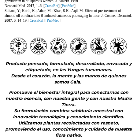
gravidarum in nulliparous women. 
J. Matern. Fetal
Neonatal Med. 
2017
, 1–6. [
CrossRef
] [
PubMed
]
Sultana, Y.; Kohli, K.; Athar, M.; Khar, R.K.; Aqil, M. Effect of pre-treatment of 
almond oil on ultraviolet B-induced cutaneous photoaging in mice. 
J. Cosmet. Dermatol. 
2007
, 
6
, 14–19. [
CrossRef
] [
PubMed
]
Producto pensado, formulado, desarrollado, envasado y
etiquetado, en las Yungas tucumanas.
Desde el corazón, la mente y las manos de quienes
somos Gaia.
Promueve el bienestar integral para conectarnos con
nuestra esencia, con nuestra gente y con nuestra Madre
Tierra.
Su formulación combina sabiduría ancestral con
innovación tecnológica y conocimiento científico.
Utilizamos plantas recolectadas con respeto,
promoviendo el uso, conocimiento y cuidado de nuestra
flora nativa.