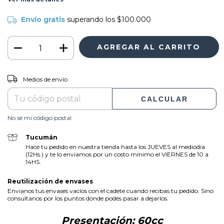
Envío gratis
superando los
$100.000
CAMBIAR CP
Entregas para el CP:
Medios de envío
CALCULAR
No sé mi código postal
Tucumán
Hacé tu pedido en nuestra tienda hasta los JUEVES al mediodía
(12Hs.) y te lo enviamos por un costo mínimo el VIERNES de 10 a
14HS.
Reutilización de envases
Envianos tus envases vacíos con el cadete cuando recibas tu pedido. Sino
consultanos por los puntos donde podés pasar a dejarlos.
Presentación: 60cc