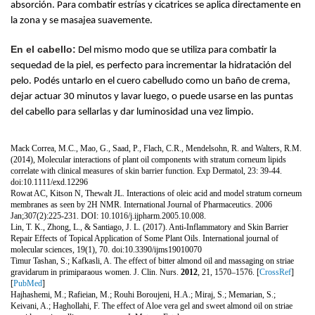
absorción. Para combatir estrías y cicatrices se aplica directamente en 
la zona y se masajea suavemente.
En el cabello:
 Del mismo modo que se utiliza para combatir la 
sequedad de la piel, es perfecto para incrementar la hidratación del 
pelo. Podés untarlo en el cuero cabelludo como un baño de crema, 
dejar actuar 30 minutos y lavar luego, o puede usarse en las puntas 
del cabello para sellarlas y dar luminosidad una vez limpio. 
Mack Correa, M.C., Mao, G., Saad, P., Flach, C.R., Mendelsohn, R. and Walters, R.M. 
(2014), Molecular interactions of plant oil components with stratum corneum lipids 
correlate with clinical measures of skin barrier function. Exp Dermatol, 23: 39-44. 
doi:10.1111/exd.12296
Rowat AC, Kitson N, Thewalt JL. Interactions of oleic acid and model stratum corneum 
membranes as seen by 2H NMR. International Journal of Pharmaceutics. 2006 
Jan;307(2):225-231. DOI: 10.1016/j.ijpharm.2005.10.008.
Lin, T. K., Zhong, L., & Santiago, J. L. (2017). Anti-Inflammatory and Skin Barrier 
Repair Effects of Topical Application of Some Plant Oils. International journal of 
molecular sciences, 19(1), 70. doi:10.3390/ijms19010070
Timur Tashan, S.; Kafkasli, A. The effect of bitter almond oil and massaging on striae 
gravidarum in primiparaous women. 
J. Clin. Nurs. 
2012
, 
21
, 1570–1576. [
CrossRef
] 
[
PubMed
]
Hajhashemi, M.; Rafieian, M.; Rouhi Boroujeni, H.A.; Miraj, S.; Memarian, S.; 
Keivani, A.; Haghollahi, F. The effect of Aloe vera gel and sweet almond oil on striae 